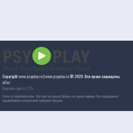
Copyright
www.psyplay.ru
|
www.psyplay.ru
© 2020. Все права защищены.
uCoz
Версия сайта 1.2.5
Отказ от ответственности: Этот сайт не хранит файлы на своем сервере. Все содержимое
предоставлено сторонними третьими лицами.
ы
Фильмы 4к
Смотреть фильмы 4к