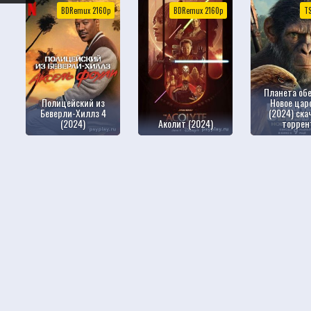
BDRemux 2160p
BDRemux 2160p
TS
Планета обе
Полицейский из
Новое цар
Беверли-Хиллз 4
(2024) ска
(2024)
Аколит (2024)
торрен