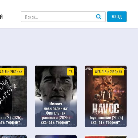
ВХОД
АЙ
-DLRip 2160р 4К
TS
WEB-DLRip 2160р 4К
Миссия
невыполнима:
Финальная
ата 2 (2025)
расплата (2025)
Опустошение (2025)
ать торрент
скачать торрент
скачать торрент