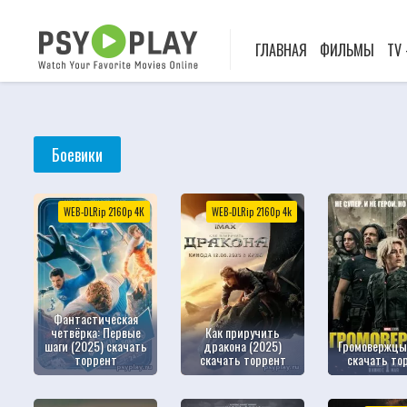
ГЛАВНАЯ
ФИЛЬМЫ
TV
Боевики
WEB-DLRip 2160р 4К
WEB-DLRip 2160p 4k
Фантастическая
четвёрка: Первые
Как приручить
шаги (2025) скачать
дракона (2025)
Громовержцы
торрент
скачать торрент
скачать то