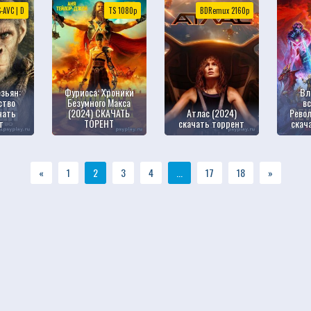
-AVC | D
TS 1080p
BDRemux 2160p
зьян:
Фуриоса: Хроники
Вл
ство
Безумного Макса
в
чать
(2024) СКАЧАТЬ
Атлас (2024)
Рево
т
ТОРЕНТ
скачать торрент
скач
«
1
2
3
4
...
17
18
»