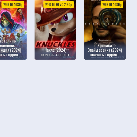
WEB-DL 1080p
WEB-DL-HEVC 2160p
WEB-DL 1080p
астелины
селенной:
Хроники
люция (2024)
Наклз (2024)
Спайдервика (2024)
ать торрент
скачать торрент
скачать торрент