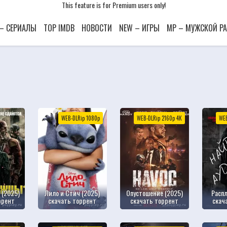
This feature is for Premium users only!
This feature is for Premium users only!
This feature is for Premium users only!
 – СЕРИАЛЫ
TOP IMDB
НОВОСТИ
NEW – ИГРЫ
MP – МУЖСКОЙ Р
WEB-DLRip 1080р
WEB-DLRip 2160р 4К
WEB
 (2025)
Лило и Стич (2025)
Опустошение (2025)
Распл
ррент
скачать торрент
скачать торрент
скач