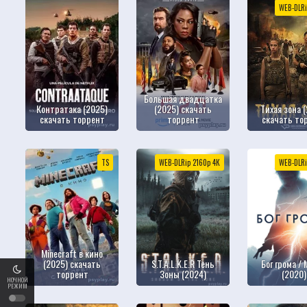
WEB-DLRi
Большая двадцатка
Контратака (2025)
(2025) скачать
Тихая зона 
скачать торрент
торрент
скачать то
TS
WEB-DLRip 2160р 4К
WEB-DLRi
Minecraft в кино
(2025) скачать
S.T.A.L.K.E.R Тень
Бог грома / 
торрент
Зоны (2024)
(2020)
НОЧНОЙ
РЕЖИМ