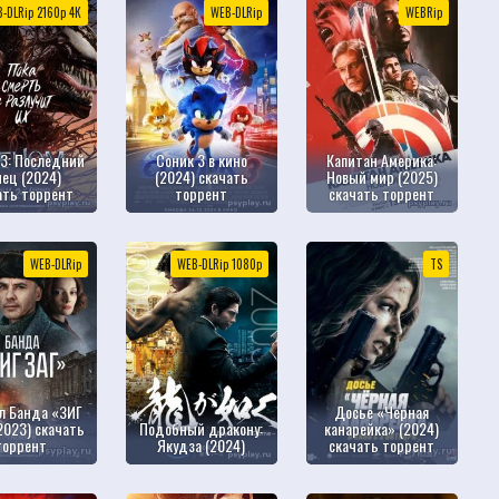
-DLRip 2160р 4К
WEB-DLRip
WEBRip
3: Последний
Соник 3 в кино
Капитан Америка:
нец (2024)
(2024) скачать
Новый мир (2025)
ать торрент
торрент
скачать торрент
WEB-DLRip
WEB-DLRip 1080р
TS
л Банда «ЗИГ
Досье «Черная
2023) скачать
Подобный дракону:
канарейка» (2024)
торрент
Якудза (2024)
скачать торрент