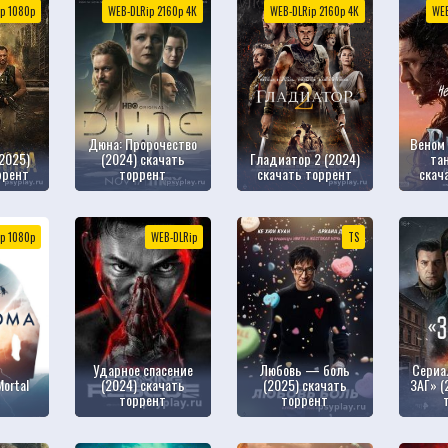
p 1080р
WEB-DLRip 2160р 4К
WEB-DLRip 2160р 4К
WEB
Дюна: Пророчество
Веном 
(2025)
(2024) скачать
Гладиатор 2 (2024)
та
ррент
торрент
скачать торрент
скач
p 1080р
WEB-DLRip
TS
Ударное спасение
Любовь — боль
Сериа
Mortal
(2024) скачать
(2025) скачать
ЗАГ» (
торрент
торрент