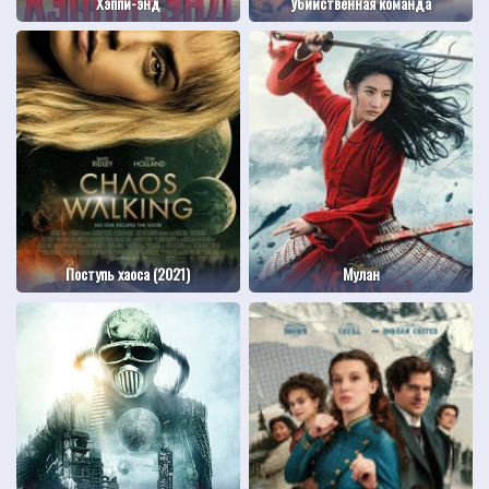
Хэппи-энд
Убийственная команда
Поступь хаоса (2021)
Мулан