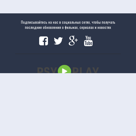
Подписывайтесь на нас в социальных сетях, чтобы получать
последние обновления о фильмах, сериалах и новостях
Copyright
www.psyplay.ru
|
www.psyplay.ru
© 2020. Все права защищены.
uCoz
Версия сайта 1.2.5
Отказ от ответственности: Этот сайт не хранит файлы на своем сервере. Все содержимое
предоставлено сторонними третьими лицами.
Смотреть полные фильмы онлайн
Бесплатные фильмы онлайн
Movietube
Бесплатные полные онлайн фильмы