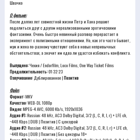
Швачко
О фильме:
После долгих лет совместной жизни Петр и Хана решают
поделиться друг с другом нереализованными эротическими
фантазиями. Очень быстро невинный разговор перерастает в
эксперимент с полигамными отношениями. Но, как это часто бывает,
муж и жена по-разному чувствуют себя в новых непривычных
обстоятельствах, а значит им едва ли удастся избежать конфликта.
Выпущено:
Чехия / Endorfilm, Loco Films, One Way Ticket Films
Продолжительность:
01:32:23
Озвучивание:
Дублированное |
Позитив
Файл:
Формат:
MKV
Качество:
WEB-DL 1080p
Видео:
MPEG-4 AVC, 6000 Kb/s, 1920x1036
Аудио #1:
Russian: 48 kHz, AC3 Dolby Digital, 3/2 (L, C, R, l, r) + LFE ch,
~448 Kbps | DUB | Позитив | С цензурой
Аудио #2:
Russian: 48 kHz, AC3 Dolby Digital, 3/2 (L, C, R, l, r) + LFE ch,
~448 Kbps | DUB | Позитив | Без цензуры 18+