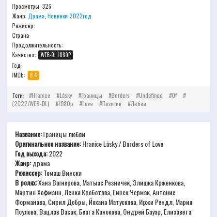
Просмотры: 326
Жанр:
Драма
,
Новинки 2022год
Режисер:
Страна:
Продолжительность:
Качество:
WEB-DL 1080P
Год:
IMDb:
8.4
Теги:
Hranice
Lásky
Границы
Borders
Undefined
Of
(2022/WEB-DL)
1080p
Love
Позитив
Любви
Название:
Границы любви
Оригинальное название:
Hranice Lásky / Borders of Love
Год выхода:
2022
Жанр:
драма
Режиссер:
Томаш Вински
В ролях:
Хана Вагнерова, Матыас Резничек, Элишка Крженкова,
Мартин Хофманн, Ленка Кроботова, Гинек Чермак, Антоние
Форманова, Сирил Добры, Йохана Матускова, Иржи Рендл, Мария
Поулова, Вацлав Васак, Беата Канокова, Ондрей Бауэр, Елизавета