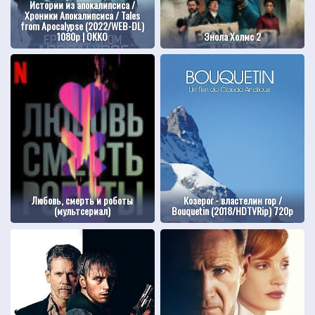
Истории из апокалипсиса /
Хроники Апокалипсиса / Tales
from Apocalypse (2022/WEB-DL)
1080p | OKKO
Энола Холмс 2
Любовь, смерть и роботы
Козерог - властелин гор /
(мультсериал)
Bouquetin (2018/HDTVRip) 720p