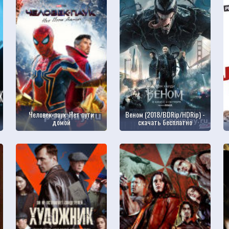
Человек-паук: Нет пути
Веном (2018/BDRip/HDRip) -
домой
скачать бесплатно