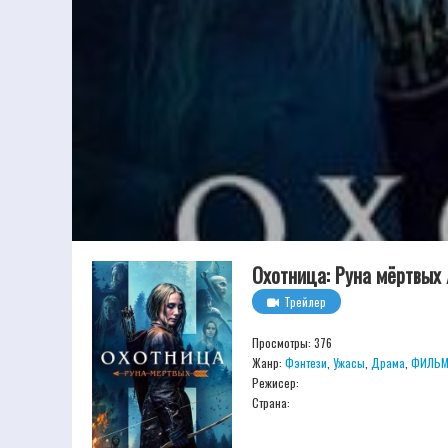
Охотница: Руна мёртвых /
Трейлер
Просмотры: 376
Жанр:
Фэнтези
,
Ужасы
,
Драма
,
ФИЛЬМ
Режисер:
Страна: