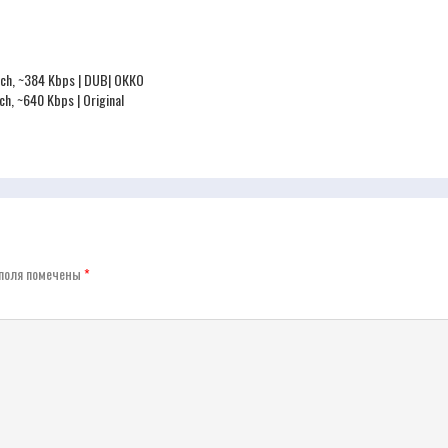
FE ch, ~384 Kbps | DUB| ОККО
E ch, ~640 Kbps | Original
поля помечены
*