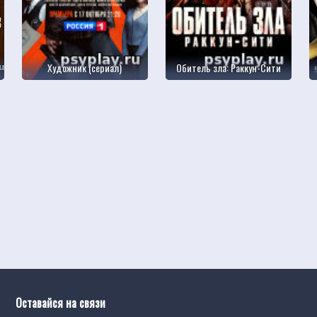
Художник (сериал)
Обитель зла: Раккун-Сити
Оставайся на связи