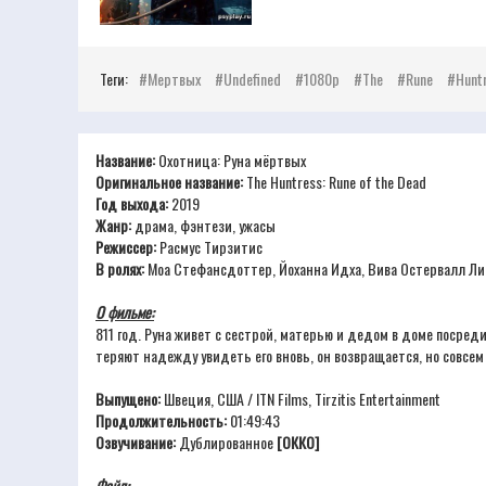
Теги:
Мертвых
Undefined
1080p
The
Rune
Hunt
Название:
Охотница: Руна мёртвых
Оригинальное название:
The Huntress: Rune of the Dead
Год выхода:
2019
Жанр:
драма, фэнтези, ужасы
Режиссер:
Расмус Тирзитис
В ролях:
Моа Стефансдоттер, Йоханна Идха, Вива Остервалл Лин
О фильме:
811 год. Руна живет с сестрой, матерью и дедом в доме посреди
теряют надежду увидеть его вновь, он возвращается, но совсем
Выпущено:
Швеция, США / ITN Films, Tirzitis Entertainment
Продолжительность:
01:49:43
Озвучивание:
Дублированное
[ОККО]
Файл: