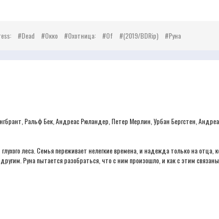
ress:
Dead
Окко
Охотница:
Of
(2019/BDRip)
Руна
гбрант, Ральф Бек, Андреас Рюландер, Петер Мерлин, Урбан Бергстен, Андреа
 глухого леса. Семья переживает нелегкие времена, и надежда только на отца, к
 другим. Руна пытается разобраться, что с ним произошло, и как с этим связа