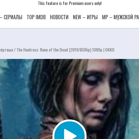
This feature is for Premium users only!
This feature is for Premium users only!
This feature is for Premium users only!
 – СЕРИАЛЫ
TOP IMDB
НОВОСТИ
NEW – ИГРЫ
MP – МУЖСКОЙ Р
ёртвых / The Huntress: Rune of the Dead (2019/BDRip) 1080p | ОККО