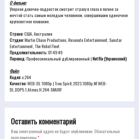
О фильме:
Упорная девочка-подросток смотрит страху в глаза в погоне за
мечтой стать самым молодым человеком, совершившим одиночное
кругосветное плавание.
Страна:
США, Австралия
Студия:
Martin Chase Productions, Resonate Entertainment, Sunstar
Entertainment, The Rebel Fleet
Продолжительность:
01:49:49
Перевод:
Профессиональный дублированный |
Netflix (Украинский)
Файл:
Кодек:
x.264
Качество:
WEB-DL 1080p | True.Spirit.2023.1080p.NF.WEB-
DL.DDP5.1.Atmos.H.264-SMURF
Оставить комментарий
Ваш электронный адрес не будет опубликован.
Обязательные
поля помечены
*