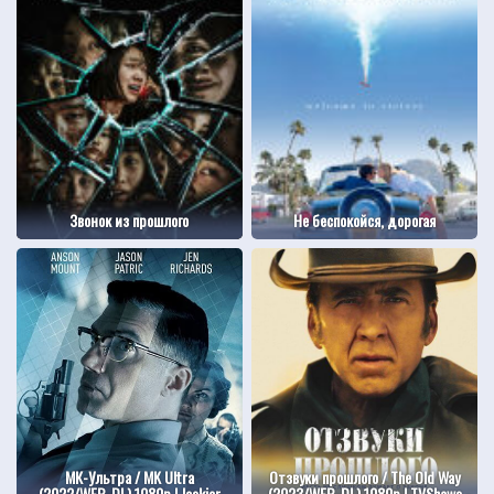
Звонок из прошлого
Не беспокойся, дорогая
МК-Ультра / MK Ultra
Отзвуки прошлого / The Old Way
(2022/WEB-DL) 1080p | Jaskier
(2023/WEB-DL) 1080p | TVShows