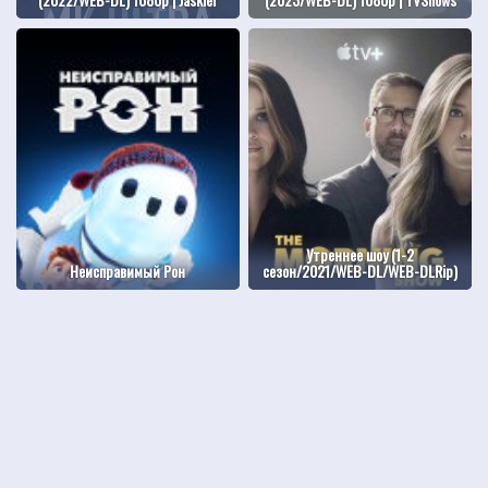
Утреннее шоу (1-2
Неисправимый Рон
сезон/2021/WEB-DL/WEB-DLRip)