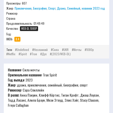
Просмотры: 607
Жанр:
Приключения
,
Биография
,
Спорт
,
Драма
,
Семейный
,
новинки 2023 год
Режисер:
Страна:
Продолжительность:
01:49:49
Качество:
WEB-DL 1080P
Год:
IMDb:
8.4
Теги:
Undefined
Незламний
Сила
UKR
Мечты
1080p
Netflix
Spirit
True
Дух
(2023/WEB-DL)
Название:
Сила мечты
Оригинальное название:
True Spirit
Год выхода:
2023
Жанр:
драма, приключения, семейный, биография, спорт
Режиссер:
Сара Спиллейн
В ролях:
Анна Пэкуин, Клифф Кёртис, Тиган Крофт, Джош Лоусон,
Тодд Ласанс, Алила Браун, Мези Этвуд, Элис Хэйг, Stacy Clausen,
Freya Callaghan