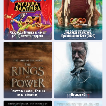
Скуби-Ду! Музыка вампира
Ледниковый период:
(2012) скачать торрент
Приключения Бака (2022)
Властелин колец: Кольца
власти (сериал)
Не дыши 2