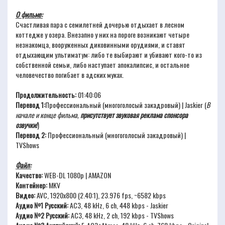
О фильме:
Счастливая пара с семилетней дочерью отдыхает в лесном
коттедже у озера. Внезапно у них на пороге возникают четыре
незнакомца, вооруженных диковинными орудиями, и ставят
отдыхающим ультиматум: либо те выбирают и убивают кого-то из
собственной семьи, либо наступает апокалипсис, и остальное
человечество погибает в адских муках.
Продолжительность:
01:40:06
Перевод 1:
Профессиональный (многоголосый закадровый) | Jaskier (
В
начале и конце фильма,
присутствует звуковая реклама спонсора
озвучки!
)
Перевод 2:
Профессиональный (многоголосый закадровый) |
TVShows
Файл:
Качество:
WEB-DL 1080p | AMAZON
Контейнер:
MKV
Видео:
AVC, 1920x800 (2.40:1), 23.976 fps, ~6582 kbps
Аудио №1 Русский:
AC3, 48 kHz, 6 ch, 448 kbps - Jaskier
Аудио №2 Русский:
AC3, 48 kHz, 2 ch, 192 kbps - TVShows