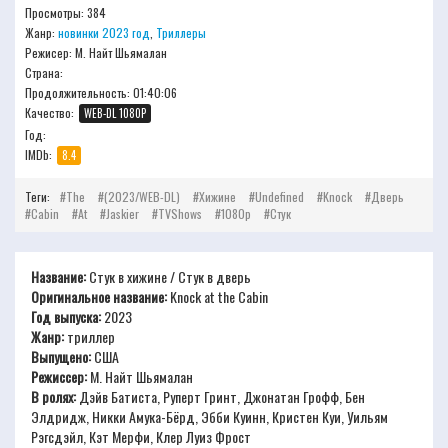
Просмотры: 384
Жанр:
новинки 2023 год
,
Триллеры
Режисер:
М. Найт Шьямалан
Страна:
Продолжительность:
01:40:06
Качество:
WEB-DL 1080P
Год:
IMDb:
8.4
Теги:
The
(2023/WEB-DL)
Хижине
Undefined
Knock
Дверь
Cabin
At
Jaskier
TVShows
1080p
Стук
Название:
Стук в хижине / Стук в дверь
Оригинальное название:
Knock at the Cabin
Год выпуска:
2023
Жанр:
триллер
Выпущено:
США
Режиссер:
М. Найт Шьямалан
В ролях:
Дэйв Батиста, Руперт Гринт, Джонатан Грофф, Бен
Элдридж, Никки Амука-Бёрд, Эбби Куинн, Кристен Куи, Уильям
Рэгсдэйл, Кэт Мерфи, Клер Луиз Фрост