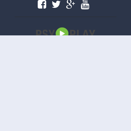
Copyright
www.psyplay.ru
|
www.psyplay.ru
© 2020. Все права защищены.
uCoz
Версия сайта 1.2.5
Отказ от ответственности: Этот сайт не хранит файлы на своем сервере. Все содержимое
предоставлено сторонними третьими лицами.
Смотреть полные фильмы онлайн
Бесплатные фильмы онлайн
Movietube
Бесплатные полные онлайн фильмы
Фильмы 4к
Смотреть фильмы 4к
This feature is for Premium users only!