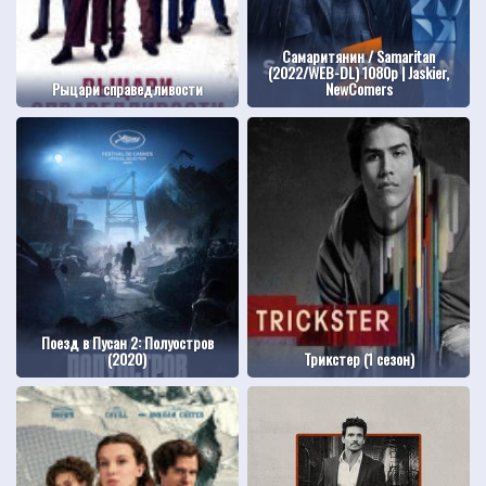
Самаритянин / Samaritan
(2022/WEB-DL) 1080p | Jaskier,
Рыцари справедливости
NewComers
Поезд в Пусан 2: Полуостров
(2020)
Трикстер (1 сезон)