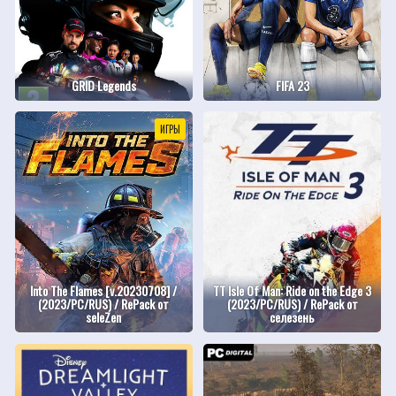
GRID Legends
FIFA 23
ИГРЫ
Into The Flames [v.20230708] /
TT Isle Of Man: Ride on the Edge 3
(2023/PC/RUS) / RePack от
(2023/PC/RUS) / RePack от
seleZen
селезень