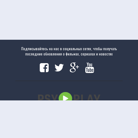
Подписывайтесь на нас в социальных сетях, чтобы получать
последние обновления о фильмах, сериалах и новостях
Copyright
www.psyplay.ru
|
www.psyplay.ru
© 2020. Все права защищены.
uCoz
Версия сайта 1.2.5
Отказ от ответственности: Этот сайт не хранит файлы на своем сервере. Все содержимое
предоставлено сторонними третьими лицами.