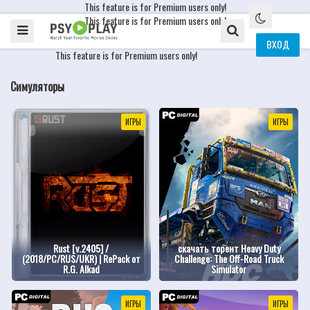
This feature is for Premium users only!
This feature is for Premium users only!
ВХОД
This feature is for Premium users only!
Симуляторы
ИГРЫ
ИГРЫ
Rust [v.2405] /
скачать торент Heavy Duty
(2018/PC/RUS/UKR) | RePack от
Challenge: The Off-Road Truck
R.G. Alkad
Simulator
ИГРЫ
ИГРЫ