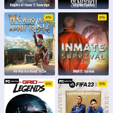
Knights of Honor 2: Sovereign
Sengoku Dynasty
ИГРЫ
ИГРЫ
We Who Are About To Die
INMATE: Survival
ИГРЫ
ИГРЫ