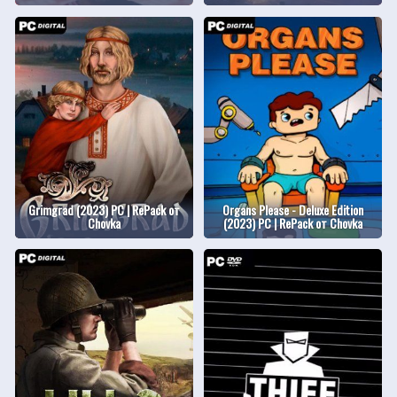
Grimgrad (2023) PC | RePack от
Organs Please - Deluxe Edition
Chovka
(2023) PC | RePack от Chovka