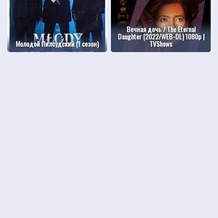
Вечная дочь / The Eternal
Daughter (2022/WEB-DL) 1080p |
Молодой Пилсудский (1 сезон)
TVShows