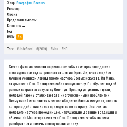
Жанр:
Биография
,
Боевики
Режисер:
Страна:
Продолжительность:
Качество:
Год:
IMDb:
8.4
Теги:
Undefined
(2019)
Ман
ИП
Сюжет фильма основан на реальных событиях, произошедших в
шестидесятых годах прошлого столетия. Брюс Ли, считающийся
лучшим учеником легендарного мастера боевых искусств, Ип Мана,
открывает в Сан-Франциско собственную школу. Он обучает людей
разных возрастов искусству Вин-чун. Преследуя гуманные цели,
молодой парень сталкивается с многочисленными проблемами.
Всему виной становится местное общество боевых искусств, членам
которого действия Брюса приходятся не по нраву. Они считают
молодого мастера проходимцем, нарушающим древние традиции и
обычаи. Ип Ман отправляется в Сан-Франциско, чтобы во всем
разобраться и помочь своему воспитаннику...