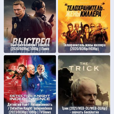
Выстрел вслепую / Blindfire
Телохранитель жены киллера
(2020/BDRip) 1080p | iTunes
(2020/BDRip/HDRip)
Детектив Найт: Независимость
/ Detective Knight: Independence
Трюк (2021/WEB-DL/WEB-DLRip)
(2023/BDRip) 1080p | TVShows
- скачать бесплатно