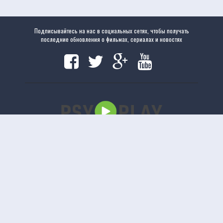
Подписывайтесь на нас в социальных сетях, чтобы получать
последние обновления о фильмах, сериалах и новостях
Copyright
www.psyplay.ru
|
www.psyplay.ru
© 2020. Все права защищены.
uCoz
Версия сайта 1.2.5
Отказ от ответственности: Этот сайт не хранит файлы на своем сервере. Все содержимое
предоставлено сторонними третьими лицами.
Смотреть полные фильмы онлайн
Бесплатные фильмы онлайн
Movietube
Бесплатные полные онлайн фильмы