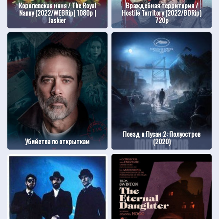
Королевская няня / The Royal
Враждебная территория /
Nanny (2022/WEBRip) 1080p |
Hostile Territory (2022/BDRip)
Jaskier
720p
Поезд в Пусан 2: Полуостров
Убийства по открыткам
(2020)