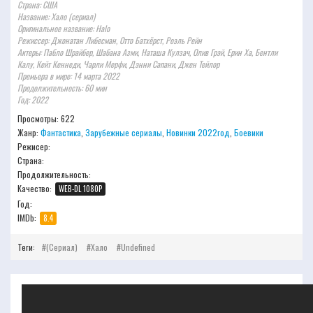
Страна: США
Название: Хало (сериал)
Оригинальное название: Halo
Режиссер: Джонатан Либесман, Отто Батхёрст, Роэль Рейн
Актеры: Пабло Шрайбер, Шабана Азми, Наташа Кулзач, Олив Грэй, Ерин Ха, Бентли
Калу, Кейт Кеннеди, Чарли Мерфи, Дэнни Сапани, Джен Тейлор
Премьера в мире: 14 марта 2022
Продолжительность: 60 мин
Год: 2022
Просмотры: 622
Жанр:
Фантастика
,
Зарубежные сериалы
,
Новинки 2022год
,
Боевики
Режисер:
Страна:
Продолжительность:
Качество:
WEB-DL 1080P
Год:
IMDb:
8.4
Теги:
(сериал)
Хало
Undefined