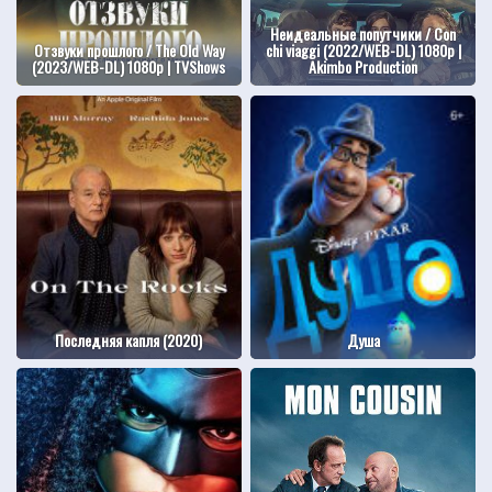
Неидеальные попутчики / Con
Отзвуки прошлого / The Old Way
chi viaggi (2022/WEB-DL) 1080p |
(2023/WEB-DL) 1080p | TVShows
Akimbo Production
Последняя капля (2020)
Душа