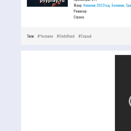
Жанр:
Новинки 2022год
,
Боевики
,
Тр
Режисер:
Страна:
Теги:
Человек
Undefined
Серый