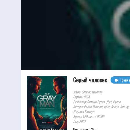
Серый человек
Трейл
Жанр: боевик, триллер
Страна: США
Режиссер: Энтони Руссо, Джо Руссо
Актеры: Райан Гослинг, Крис Эванс, Ана д
Джулия Баттерз
Время: 120 мин. / 02:00
Год: 2022
Просмотры: 347