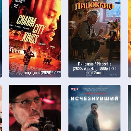
Пиноккио / Pinocchio
(2022/WEB-DL) 1080р | Red
Двенадцать (2020)
Head Sound