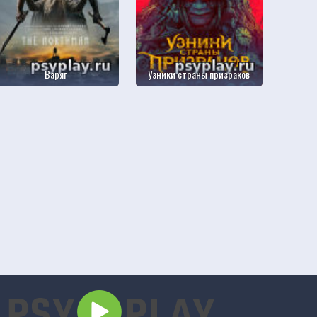
Варяг
Узники страны призраков