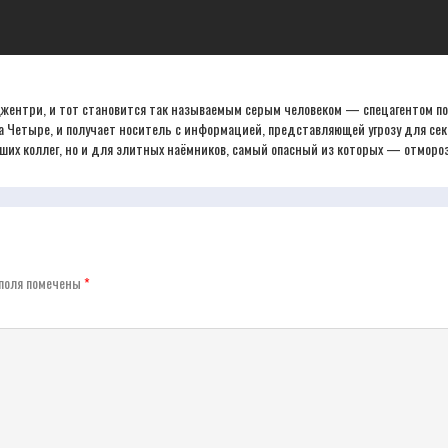
 Джентри, и тот становится так называемым серым человеком — спецагентом по
аа Четыре, и получает носитель с информацией, представляющей угрозу для с
ших коллег, но и для элитных наёмников, самый опасный из которых — отморо
поля помечены
*