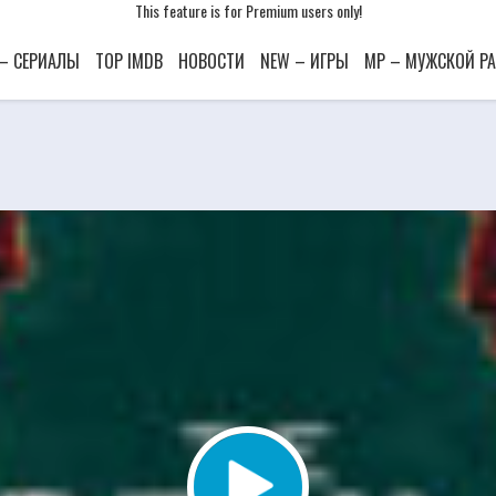
This feature is for Premium users only!
This feature is for Premium users only!
This feature is for Premium users only!
 – СЕРИАЛЫ
TOP IMDB
НОВОСТИ
NEW – ИГРЫ
MP – МУЖСКОЙ Р