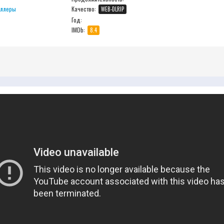
иллеры
Качество:
WEB-DLRIP
Год:
IMDb:
8.4