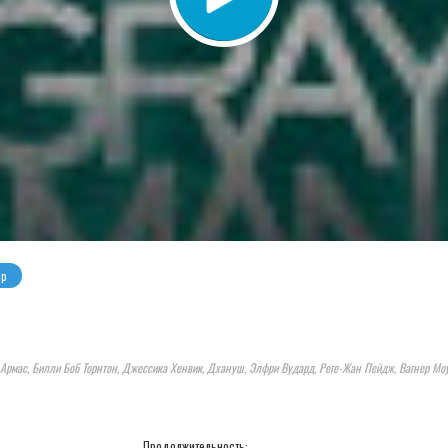
ер
е Армас, Билли Боб Торнтон, Джессика Хенвик, Дхануш, Элфри Вудард, Реге-Жан Пейдж, Вагнер Моу
Продолжительность: