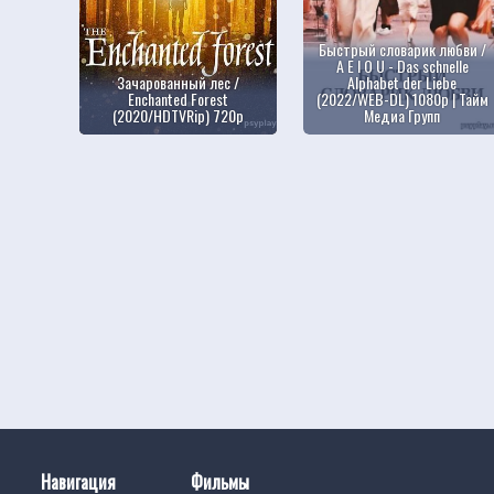
Быстрый словарик любви /
A E I O U - Das schnelle
Зачарованный лес /
Alphabet der Liebe
Enchanted Forest
(2022/WEB-DL) 1080p | Тайм
(2020/HDTVRip) 720p
Медиа Групп
Навигация
Фильмы