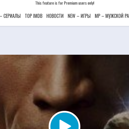
This feature is for Premium users only!
This feature is for Premium users only!
This feature is for Premium users only!
 – СЕРИАЛЫ
TOP IMDB
НОВОСТИ
NEW – ИГРЫ
MP – МУЖСКОЙ Р