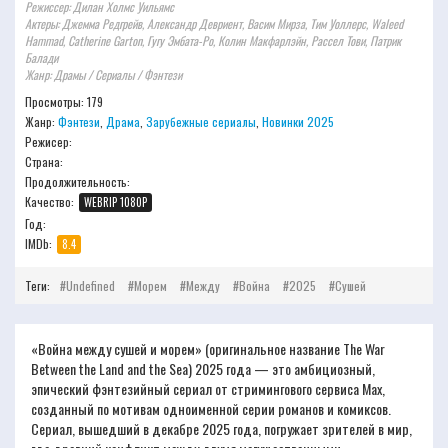
Режиссер: Дилан Холмс Уильямс
Актеры: Джемма Редгрейв, Александр Девриент, Васим Мирза, Тим Уоллерс, Waleed
Hammad, Catherine Garton, Гугу Эмбата-Ро, Колин Макфарлэйн, Рассел Тови, Патрик
Балади
Жанр: Драмы / Сериалы / Фэнтези
Просмотры: 179
Жанр:
Фэнтези
,
Драма
,
Зарубежные сериалы
,
Новинки 2025
Режисер:
Страна:
Продолжительность:
Качество:
WEBRIP 1080P
Год:
IMDb:
8.4
Теги:
Undefined
Морем
Между
Война
2025
Сушей
«Война между сушей и морем» (оригинальное название The War
Between the Land and the Sea) 2025 года — это амбициозный,
эпический фэнтезийный сериал от стримингового сервиса Max,
созданный по мотивам одноименной серии романов и комиксов.
Сериал, вышедший в декабре 2025 года, погружает зрителей в мир,