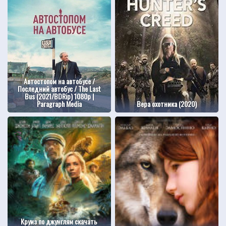
Автостопом на автобусе /
Последний автобус / The Last
Bus (2021/BDRip) 1080p |
Paragraph Media
Вера охотника (2020)
Круиз по джунглям скачать