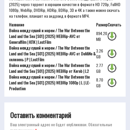
(2025) через торрент в хорошем качестве в формате HD 720p, FullHD
1080p, WebRip, DVDRip, HDRip, BDRip, 3D и 4K а также можно скачать
на телефон, планшет на андроид в формате MP4.
Название
Размер
Скачать
Война между сушей и морем / The War Between the
894.20
Land and the Sea [S01] (2025) WEBRip-AVC от
MB
Generalfilm | КПК | LostFilm
Война между сушей и морем / The War Between the
3.26
Land and the Sea [S01] (2025) WEBRip-AVC от DoMiNo &
GB
селезень | P | LostFilm
Война между сушей и морем / The War Between the
2.77
Land and the Sea [S01] (2025) WEBRip от Kerob | L2
GB
Война между сушей и морем / The War Between the
8.70
Land and the Sea [S01] (2025) WEBRip 1080p | L | LE-
GB
Production
Оставить комментарий
Ваш электронный адрес не будет опубликован.
Обязательные