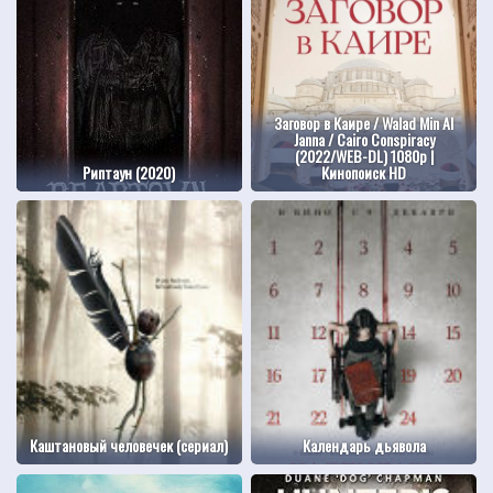
Заговор в Каире / Walad Min Al
Janna / Cairo Conspiracy
(2022/WEB-DL) 1080p |
Риптаун (2020)
Кинопоиск HD
Каштановый человечек (сериал)
Календарь дьявола