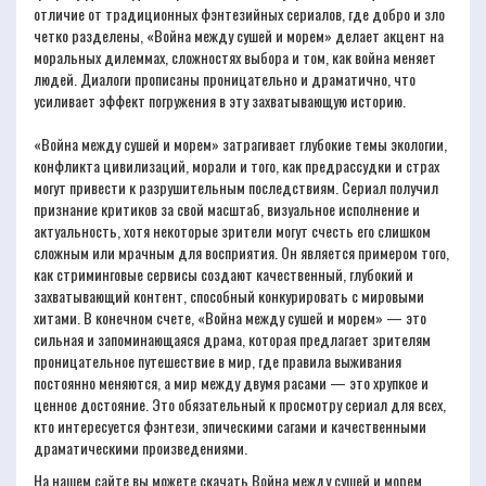
отличие от традиционных фэнтезийных сериалов, где добро и зло
четко разделены, «Война между сушей и морем» делает акцент на
моральных дилеммах, сложностях выбора и том, как война меняет
людей. Диалоги прописаны проницательно и драматично, что
усиливает эффект погружения в эту захватывающую историю.
«Война между сушей и морем» затрагивает глубокие темы экологии,
конфликта цивилизаций, морали и того, как предрассудки и страх
могут привести к разрушительным последствиям. Сериал получил
признание критиков за свой масштаб, визуальное исполнение и
актуальность, хотя некоторые зрители могут счесть его слишком
сложным или мрачным для восприятия. Он является примером того,
как стриминговые сервисы создают качественный, глубокий и
захватывающий контент, способный конкурировать с мировыми
хитами. В конечном счете, «Война между сушей и морем» — это
сильная и запоминающаяся драма, которая предлагает зрителям
проницательное путешествие в мир, где правила выживания
постоянно меняются, а мир между двумя расами — это хрупкое и
ценное достояние. Это обязательный к просмотру сериал для всех,
кто интересуется фэнтези, эпическими сагами и качественными
драматическими произведениями.
На нашем сайте вы можете скачать Война между сушей и морем