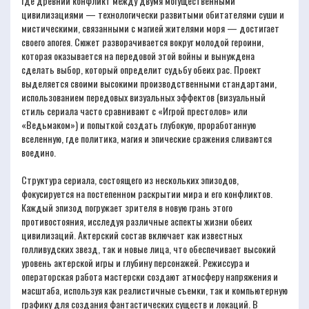
где древний конфликт между двумя могущественными
цивилизациями — технологически развитыми обитателями суши и
мистическими, связанными с магией жителями моря — достигает
своего апогея. Сюжет разворачивается вокруг молодой героини,
которая оказывается на передовой этой войны и вынуждена
сделать выбор, который определит судьбу обеих рас. Проект
выделяется своими высокими производственными стандартами,
использованием передовых визуальных эффектов (визуальный
стиль сериала часто сравнивают с «Игрой престолов» или
«Ведьмаком») и попыткой создать глубокую, проработанную
вселенную, где политика, магия и эпические сражения сливаются
воедино.
Структура сериала, состоящего из нескольких эпизодов,
фокусируется на постепенном раскрытии мира и его конфликтов.
Каждый эпизод погружает зрителя в новую грань этого
противостояния, исследуя различные аспекты жизни обеих
цивилизаций. Актерский состав включает как известных
голливудских звезд, так и новые лица, что обеспечивает высокий
уровень актерской игры и глубину персонажей. Режиссура и
операторская работа мастерски создают атмосферу напряжения и
масштаба, используя как реалистичные съемки, так и компьютерную
графику для создания фантастических существ и локаций. В