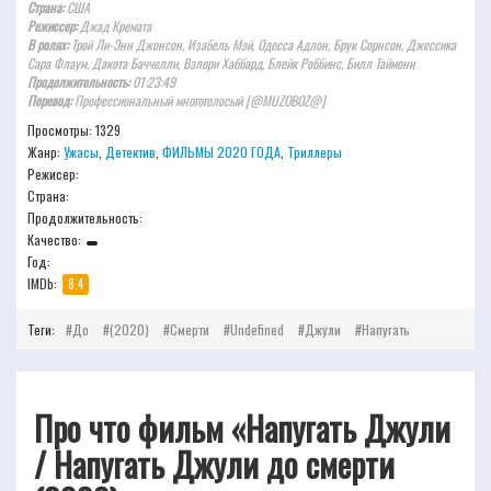
Страна:
США
Режиссер:
Джад Кремата
В ролях:
Трой Ли-Энн Джонсон, Изабель Мэй, Одесса Адлон, Брук Сорнсон, Джессика
Сара Флаум, Дакота Баччелли, Вэлори Хаббард, Блейк Роббинс, Билл Таймони
Продолжительность:
01:23:49
Перевод:
Профессиональный многоголосый [@MUZOBOZ@]
Просмотры: 1329
Жанр:
Ужасы
,
Детектив
,
ФИЛЬМЫ 2020 ГОДА
,
Триллеры
Режисер:
Страна:
Продолжительность:
Качество:
Год:
IMDb:
8.4
Теги:
До
(2020)
Смерти
Undefined
Джули
Напугать
Про что фильм «Напугать Джули
/ Напугать Джули до смерти