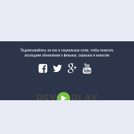
Подписывайтесь на нас в социальных сетях, чтобы получать
последние обновления о фильмах, сериалах и новостях
Copyright
www.psyplay.ru
|
www.psyplay.ru
© 2020. Все права защищены.
uCoz
Версия сайта 1.2.5
Отказ от ответственности: Этот сайт не хранит файлы на своем сервере. Все содержимое
предоставлено сторонними третьими лицами.