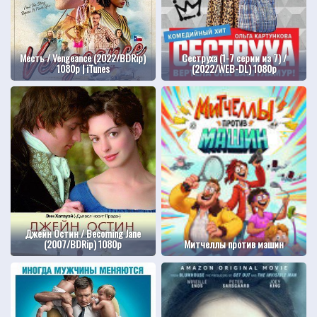
Месть / Vengeance (2022/BDRip)
Сеструха (1-7 серии из 7) /
1080p | iTunes
(2022/WEB-DL) 1080p
Джейн Остин / Becoming Jane
(2007/BDRip) 1080p
Митчеллы против машин