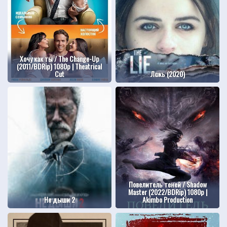
Хочу как ты / The Change-Up
(2011/BDRip) 1080p | Theatrical
Cut
Ложь (2020)
Повелитель теней / Shadow
Master (2022/BDRip) 1080p |
Не дыши 2
Akimbo Production