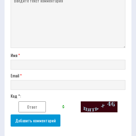
Имя
*
Email
*
Код *: