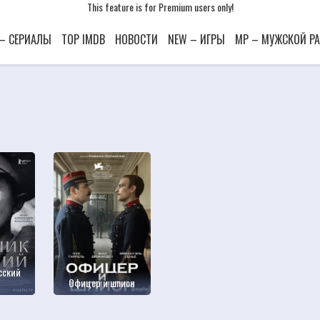
This feature is for Premium users only!
This feature is for Premium users only!
This feature is for Premium users only!
 – СЕРИАЛЫ
TOP IMDB
НОВОСТИ
NEW – ИГРЫ
MP – МУЖСКОЙ Р
сский
Офицер и шпион