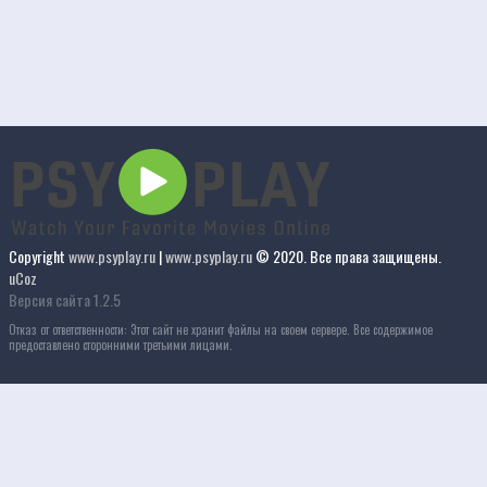
Copyright
www.psyplay.ru
|
www.psyplay.ru
© 2020. Все права защищены.
uCoz
Версия сайта 1.2.5
Отказ от ответственности: Этот сайт не хранит файлы на своем сервере. Все содержимое
предоставлено сторонними третьими лицами.
ы
Фильмы 4к
Смотреть фильмы 4к