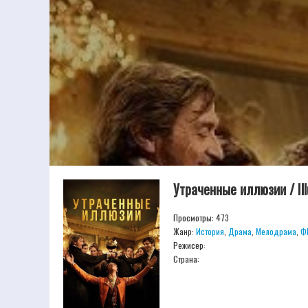
Утраченные иллюзии / Ill
Просмотры: 473
Жанр:
История
,
Драма
,
Мелодрама
,
Ф
Режисер:
Страна: