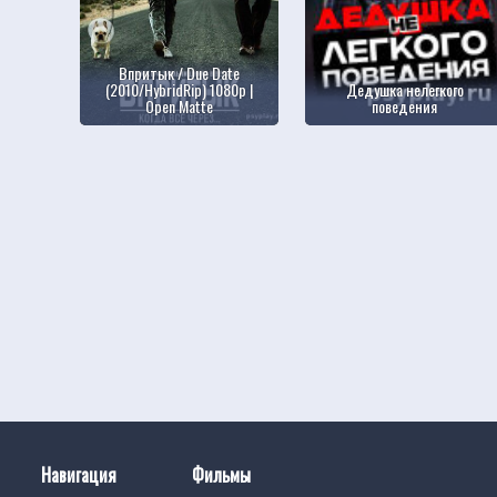
Впритык / Due Date
(2010/HybridRip) 1080p |
Дедушка нелегкого
Open Matte
поведения
Навигация
Фильмы