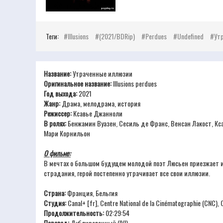
Теги:
Illusions
(2021/BDRip)
Perdues
Undefined
Ут
Название:
Утраченные иллюзии
Оригинальное название:
Illusions perdues
Год выхода:
2021
Жанр:
Драма, мелодрама, история
Режиссер:
Ксавье Джанноли
В ролях:
Бенжамин Вуазен, Сесиль де Франс, Венсан Лакост, Кс
Мари Корнильон
О фильме:
В мечтах о большом будущем молодой поэт Люсьен приезжает из
страдания, герой постепенно утрачивает все свои иллюзии.
Страна:
Франция, Бельгия
Студия:
Canal+ [fr], Centre National de la Cinématographie (CNC), C
Продолжительность:
02:29:54
Перевод:
Дублированный (IVI)