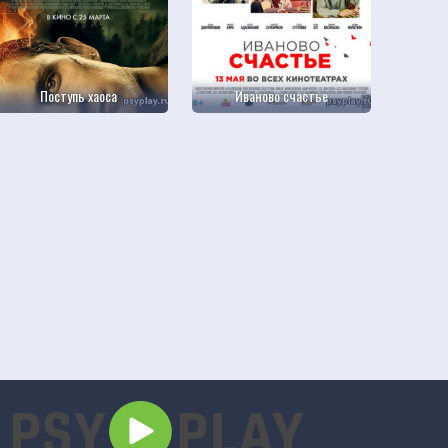
Поступь хаоса
Иваново счастье