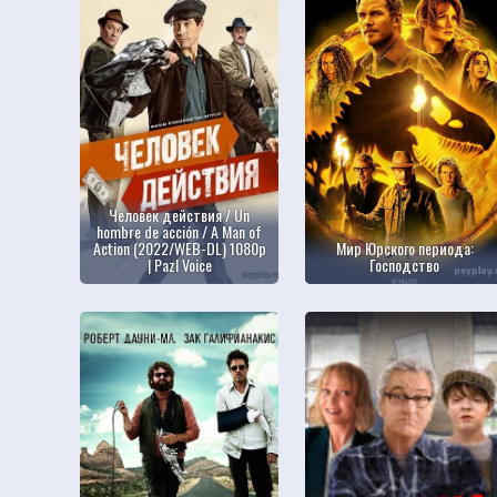
Человек действия / Un
hombre de acción / A Man of
Action (2022/WEB-DL) 1080p
Мир Юрского периода:
| Pazl Voice
Господство