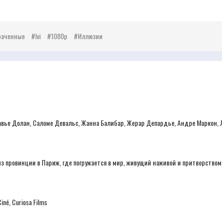
раченные
Ivi
1080p
Иллюзии
авье Долан, Саломе Девальс, Жанна Балибар, Жерар Депардье, Андре Маркон, 
 провинции в Париж, где погружается в мир, живущий наживой и притворством, 
iné, Curiosa Films