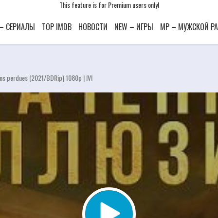
This feature is for Premium users only!
This feature is for Premium users only!
This feature is for Premium users only!
 – СЕРИАЛЫ
TOP IMDB
НОВОСТИ
NEW – ИГРЫ
MP – МУЖСКОЙ Р
ns perdues (2021/BDRip) 1080p | IVI