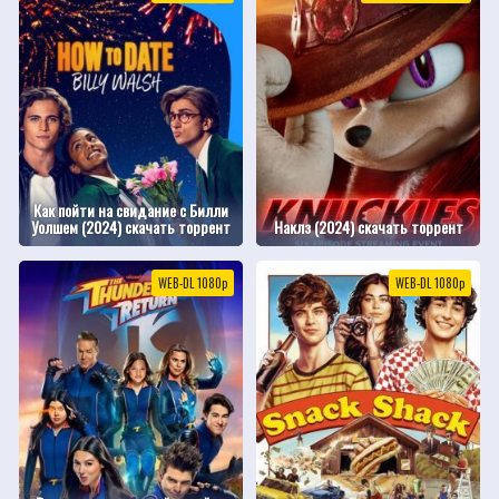
Как пойти на свидание с Билли
Уолшем (2024) скачать торрент
Наклз (2024) скачать торрент
WEB-DL 1080p
WEB-DL 1080p