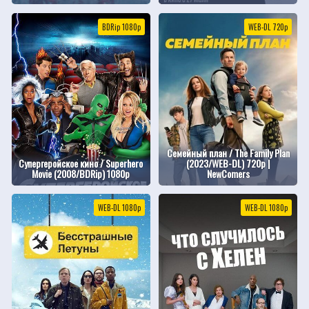
BDRip 1080p
WEB-DL 720p
Семейный план / The Family Plan
Супергеройское кино / Superhero
(2023/WEB-DL) 720p |
Movie (2008/BDRip) 1080p
NewComers
WEB-DL 1080p
WEB-DL 1080p