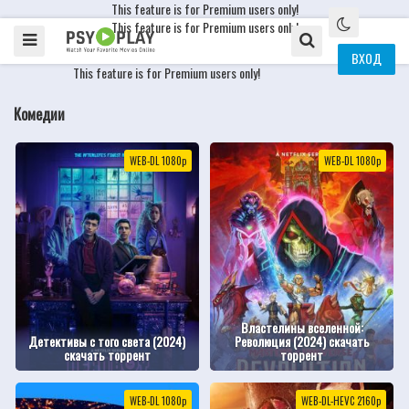
This feature is for Premium users only!
This feature is for Premium users only!
ВХОД
This feature is for Premium users only!
Комедии
WEB-DL 1080p
WEB-DL 1080p
Властелины вселенной:
Детективы с того света (2024)
Революция (2024) скачать
скачать торрент
торрент
WEB-DL 1080p
WEB-DL-HEVC 2160p