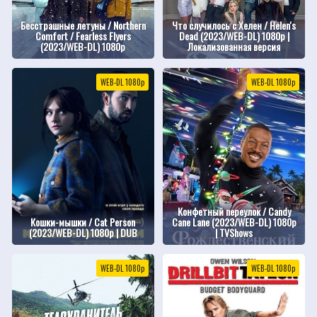
Бесстрашные летуны / Northern
Что случилось с Хелен / Helen's
Comfort / Fearless Flyers
Dead (2023/WEB-DL) 1080p |
(2023/WEB-DL) 1080p
Локализованная версия
WEB-DL 1080p
WEB-DL 1080p
Конфетный переулок / Candy
Кошки-мышки / Cat Person
Cane Lane (2023/WEB-DL) 1080p
(2023/WEB-DL) 1080p | DUB
| TVShows
WEB-DL 1080p
WEB-DL 1080p