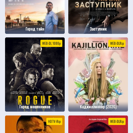
Город тайн
Заступник
WEB-DL 1080p
WEB-DLRip
Город мошенников
Каджиллионер (2020)
HDTV-Rip
WEB-DLRip