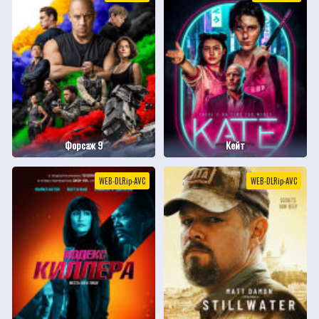
Форсаж 9
Кейт
WEB-DLRip-AVC
WEB-DLRip-AVC