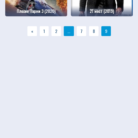
Плохие Парни 3 (2020)
21 мост (2019)
«
1
2
...
7
8
9