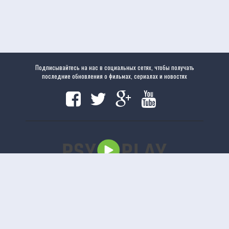
Подписывайтесь на нас в социальных сетях, чтобы получать
последние обновления о фильмах, сериалах и новостях
Copyright
www.psyplay.ru
|
www.psyplay.ru
© 2020. Все права защищены.
uCoz
Версия сайта 1.2.5
Отказ от ответственности: Этот сайт не хранит файлы на своем сервере. Все содержимое
предоставлено сторонними третьими лицами.