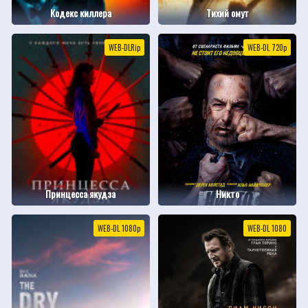
Кодекс киллера
Тихий омут
WEB-DLRip
WEB-DL 720p
Принцесса якудза
Никто
WEB-DL 1080p
WEB-DL 1080