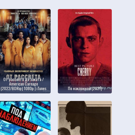
От рассвета до заката /
American Carnage
(2022/BDRip) 1080p | iTunes
По наклонной (2021)