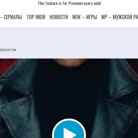
This feature is for Premium users only!
This feature is for Premium users only!
This feature is for Premium users only!
 – СЕРИАЛЫ
TOP IMDB
НОВОСТИ
NEW – ИГРЫ
MP – МУЖСКОЙ Р
торрентом