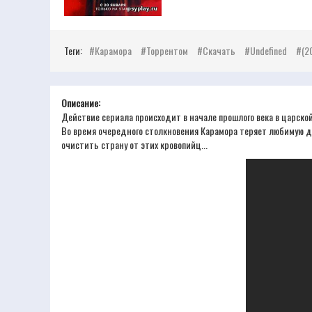
Теги:
Карамора
Торрентом
Скачать
Undefined
(2
Описание:
Действие сериала происходит в начале прошлого века в царск
Во время очередного столкновения Карамора теряет любимую дев
очистить страну от этих кровопийц...