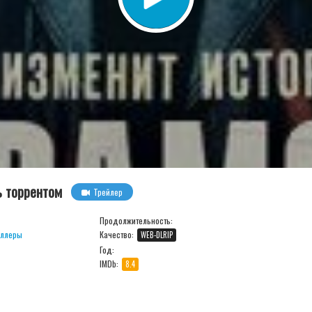
ь торрентом
Трейлер
Продолжительность:
иллеры
Качество:
WEB-DLRIP
Год:
IMDb:
8.4