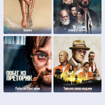
Время
Алиф (1 сезон)
Побег из Претории
Тюрьма суперзлодеев