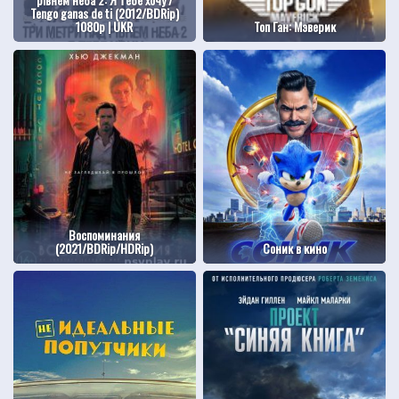
Tengo ganas de ti (2012/BDRip)
1080р | UKR
Топ Ган: Мэверик
Воспоминания
(2021/BDRip/HDRip)
Соник в кино