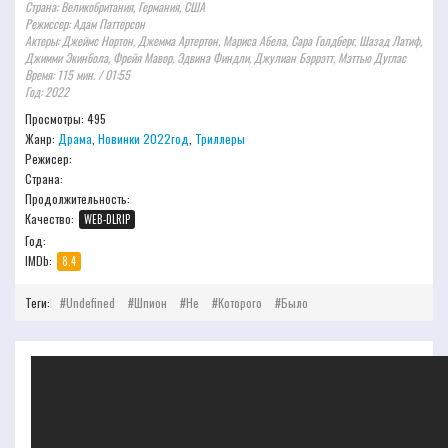
Страна: Великобритания, Германия, США
Режиссер: Адам Паттерсон
Актеры: Джеймс Нортон, Джемма Артертон, Мариса Абела, Сара Голдберг, Шазад Латиф,
Джимми Экинбола, Фрейя Мавор, Эдвина Финдли, Джулиан Бэррэтт, Мэттью Дуглас
Время: 115 мин. / 01:55
Год: 2022
Просмотры: 495
Жанр:
Драма
,
Новинки 2022год
,
Триллеры
Режисер:
Страна:
Продолжительность:
Качество:
WEB-DLRIP
Год:
IMDb:
8.4
Теги:
Undefined
Шпион
Не
Которого
Было