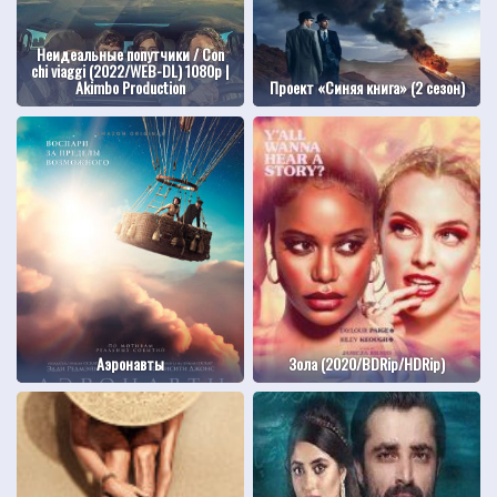
Неидеальные попутчики / Con
chi viaggi (2022/WEB-DL) 1080p |
Akimbo Production
Проект «Синяя книга» (2 сезон)
Аэронавты
Зола (2020/BDRip/HDRip)