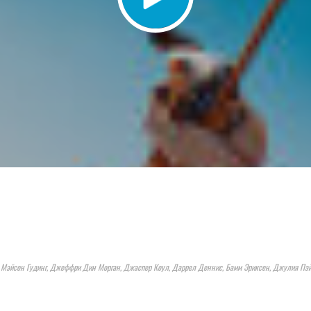
, Мэйсон Гудинг, Джеффри Дин Морган, Джаспер Коул, Даррел Деннис, Бамм Эриксен, Джулия Пэ