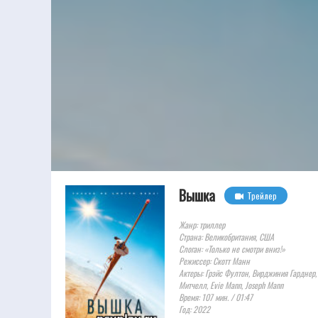
Вышка
Трейлер
Жанр: триллер
Страна: Великобритания, США
Слоган: «Только не смотри вниз!»
Режиссер: Скотт Манн
Актеры: Грэйс Фултон, Вирджиния Гарднер
Митчелл, Evie Mann, Joseph Mann
Время: 107 мин. / 01:47
Год: 2022