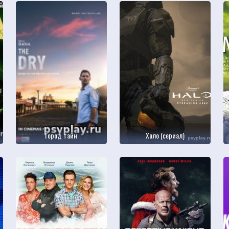
Город тайн
Хало (сериал)