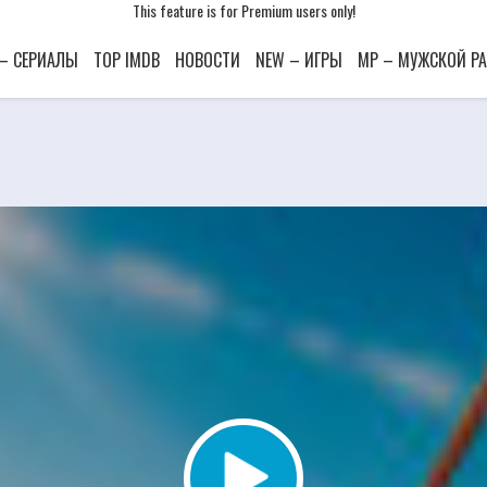
This feature is for Premium users only!
This feature is for Premium users only!
This feature is for Premium users only!
 – СЕРИАЛЫ
TOP IMDB
НОВОСТИ
NEW – ИГРЫ
MP – МУЖСКОЙ Р