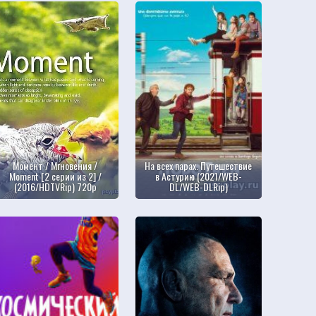
Момент / Мгновения /
На всех парах. Путешествие
Moment [2 серии из 2] /
в Астурию (2021/WEB-
(2016/HDTVRip) 720p
DL/WEB-DLRip)