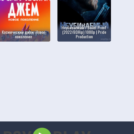
Неубиваемый / Bullet Proof
Космический джем: Новое
(2022/BDRip) 1080p | Pride
поколение
Production