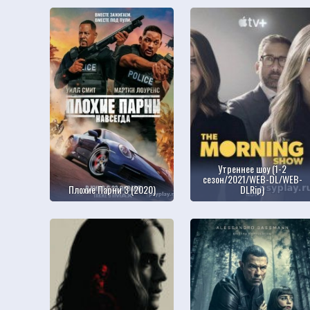
Утреннее шоу (1-2
сезон/2021/WEB-DL/WEB-
Плохие Парни 3 (2020)
DLRip)