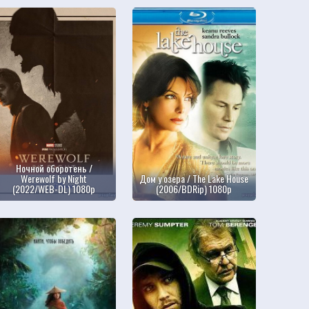
Ночной оборотень /
Werewolf by Night
Дом у озера / The Lake House
(2022/WEB-DL) 1080p
(2006/BDRip) 1080p