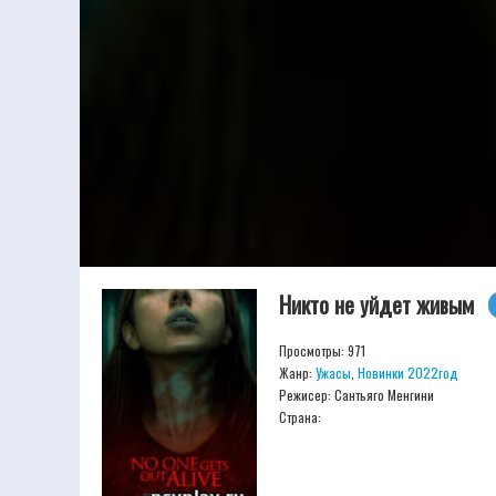
Никто не уйдет живым
Просмотры: 971
Жанр:
Ужасы
,
Новинки 2022год
Режисер:
Сантьяго Менгини
Страна: