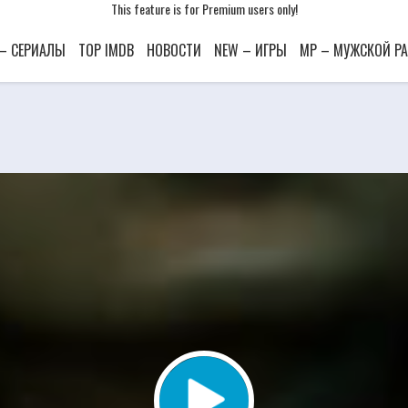
This feature is for Premium users only!
This feature is for Premium users only!
This feature is for Premium users only!
 – СЕРИАЛЫ
TOP IMDB
НОВОСТИ
NEW – ИГРЫ
MP – МУЖСКОЙ Р