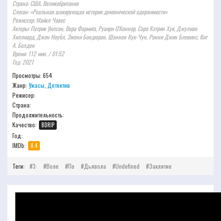
Страна: США, Великобритания
Слоган: «Реальная шокирующая история демонической одержимости»
Режиссер: Майкл Чавес
Актеры: Патрик Уилсон, Вера Фармига, Руаири О’Коннор, Сара Кэтрин Хук, Джулиан
Хиллиард, Джон Ноубл, Эжени Бондюран, Шэннон Кук-Чун, Ронни Джин Блевинс, Кит
А. Болден
Время: 112 мин. / 01:52
Год: 2021
Просмотры: 654
Жанр:
Ужасы
,
Детектив
Режисер:
Страна:
Продолжительность:
Качество:
BDRIP
Год:
IMDb:
8.4
Теги:
3:
Воле
По
Дьявола
Undefined
Заклятие