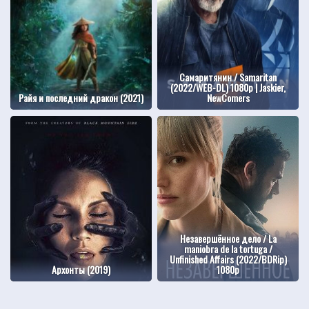
Самаритянин / Samaritan
(2022/WEB-DL) 1080p | Jaskier,
Райя и последний дракон (2021)
NewComers
Незавершённое дело / La
maniobra de la tortuga /
Unfinished Affairs (2022/BDRip)
Архонты (2019)
1080p