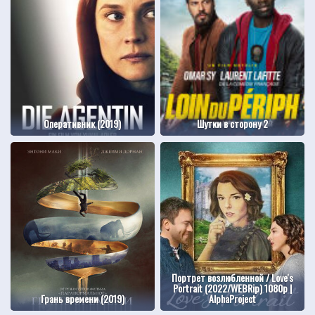
Оперативник (2019)
Шутки в сторону 2
Портрет возлюбленной / Love's
Portrait (2022/WEBRip) 1080p |
Грань времени (2019)
AlphaProject