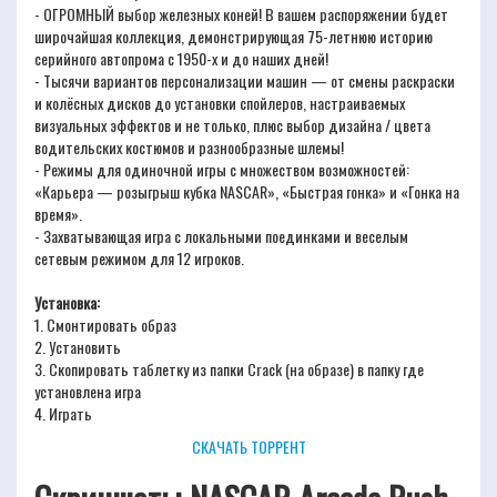
- ОГРОМНЫЙ выбор железных коней! В вашем распоряжении будет
широчайшая коллекция, демонстрирующая 75-летнюю историю
серийного автопрома с 1950-х и до наших дней!
- Тысячи вариантов персонализации машин — от смены раскраски
и колёсных дисков до установки спойлеров, настраиваемых
визуальных эффектов и не только, плюс выбор дизайна / цвета
водительских костюмов и разнообразные шлемы!
- Режимы для одиночной игры с множеством возможностей:
«Карьера — розыгрыш кубка NASCAR», «Быстрая гонка» и «Гонка на
время».
- Захватывающая игра с локальными поединками и веселым
сетевым режимом для 12 игроков.
Установка:
1. Смонтировать образ
2. Установить
3. Скопировать таблетку из папки Crack (на образе) в папку где
установлена игра
4. Играть
СКАЧАТЬ ТОРРЕНТ