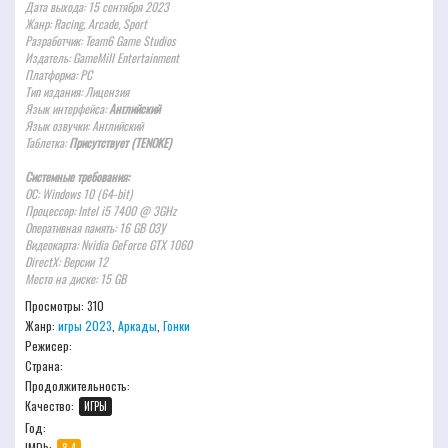
Дата выхода: 15 сентября 2023
Жанр: Racing, Arcade, Sport
Разработчик: Team6 Game Studios
Издатель: GameMill Entertainment
Платформа: PC
Тип издания: Лицензия
Язык интерфейса:
Английский
Язык озвучки: Английский
Таблетка:
Присутствует (TENOKE)
Системные требования:
ОС: Windows 10 (64-bit)
Процессор: Intel i5 7400 @ 3GHz
Оперативная память: 16 GB ОЗУ
Видеокарта: Nvidia GeForce GTX 1060
DirectX: Версии 12
Место на диске: 15 GB
Просмотры: 310
Жанр:
игры 2023
,
Аркады
,
Гонки
Режисер:
Страна:
Продолжительность:
Качество:
ИГРЫ
Год:
IMDb: