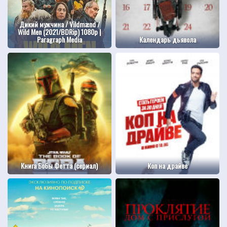
Дикий мужчина / Vildmænd /
Wild Men (2021/BDRip) 1080p |
Paragraph Media
Календарь дьявола
Книга Бобы Фетта (сериал)
Коп на драйве