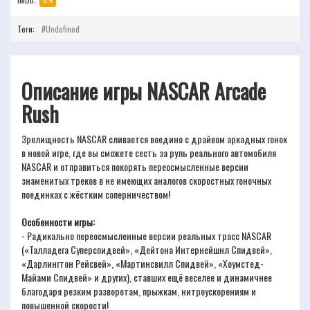
8.4
Теги:
Undefined
Описание игры NASCAR Arcade
Rush
Зрелищность NASCAR сливается воедино с драйвом аркадных гонок
в новой игре, где вы сможете сесть за руль реального автомобиля
NASCAR и отправиться покорять переосмысленные версии
знаменитых треков в не имеющих аналогов скоростных гоночных
поединках с жёстким соперничеством!
Особенности игры:
- Радикально переосмысленные версии реальных трасс NASCAR
(«Талладега Суперспидвей», «Дейтона Интернейшнл Спидвей»,
«Дарлингтон Рейсвей», «Мартинсвилл Спидвей», «Хоумстед-
Майами Спидвей» и других), ставших ещё веселее и динамичнее
благодаря резким разворотам, прыжкам, нитроускорениям и
повышенной скорости!