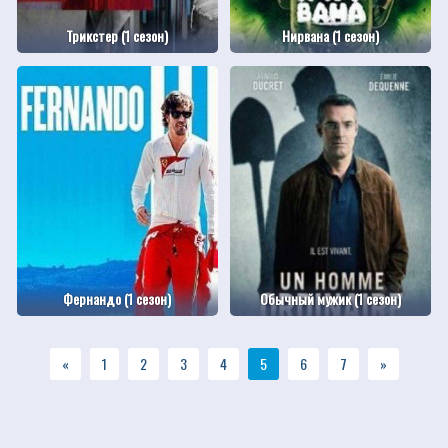
Трикстер (1 сезон)
Нирвана (1 сезон)
Фернандо (1 сезон)
Обычный мужик (1 сезон)
«
1
2
3
4
5
6
7
»