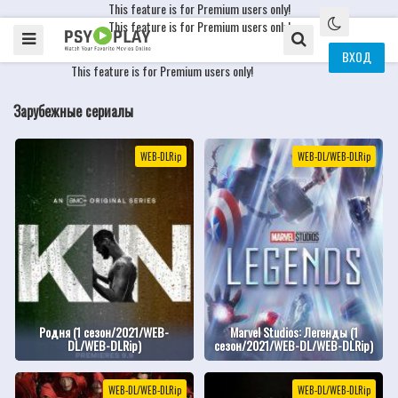
This feature is for Premium users only!
This feature is for Premium users only!
ВХОД
This feature is for Premium users only!
Зарубежные сериалы
WEB-DLRip
WEB-DL/WEB-DLRip
Родня (1 сезон/2021/WEB-
Marvel Studios: Легенды (1
DL/WEB-DLRip)
сезон/2021/WEB-DL/WEB-DLRip)
WEB-DL/WEB-DLRip
WEB-DL/WEB-DLRip