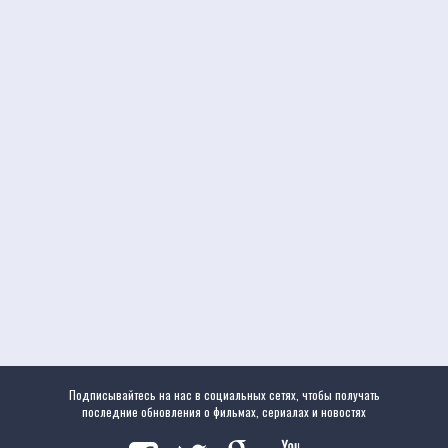
Подписывайтесь на нас в социальных сетях, чтобы получать
последние обновления о фильмах, сериалах и новостях