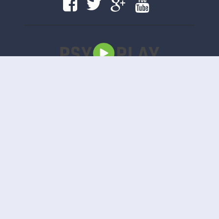
Copyright
www.psyplay.ru
|
www.psyplay.ru
© 2020. Все права защищены.
uCoz
Версия сайта 1.2.5
Отказ от ответственности: Этот сайт не хранит файлы на своем сервере. Все содержимое
предоставлено сторонними третьими лицами.
Смотреть полные фильмы онлайн
Бесплатные фильмы онлайн
Movietube
Бесплатные полные онлайн фильмы
Фильмы 4к
Смотреть фильмы 4к
This feature is for Premium users only!