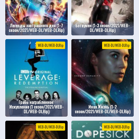
Легенды завтрашнего дня (1-7
Бэтвумен (1-3 сезон/2021/WEB-
сезон/2021/WEB-DL/WEB-DLRip)
DL/WEB-DLRip)
WEB-DL/WEB-DLRip
WEB-DL/WEB-DLRip
Грабь награбленное:
Искупление (1 сезон/2021/WEB-
Иная Жизнь (1-2
DL/WEB-DLRip)
сезон/2021/WEB-DL/WEB-DLRip)
WEB-DL/WEB-DLRip
WEB-DL/WEB-DLRip