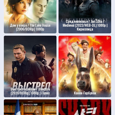
Средневековье / Jan Žižka /
Дом у озера / The Lake House
Mediеval (2022/WEB-DL) 1080p |
(2006/BDRip) 1080p
Кириллица
Выстрел вслепую / Blindfire
(2020/BDRip) 1080p | iTunes
Конек-Горбунок