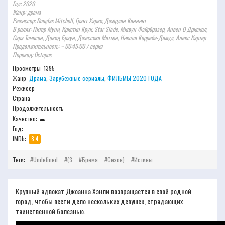
Год: 2020
Жанр: драма
Режиссер: Douglas Mitchell, Грант Харви, Джордан Каннинг
В ролях: Питер Муни, Кристин Крук, Star Slade, Мигвун Фэйрбразер, Анвен О Дрискол,
Сара Томпсон, Дэвид Браун, Джессика Маттен, Никола Коррейя-Дамуд, Алекс Картер
Продолжительность: ~ 00:45:00 / серия
Перевод: Octopus
Просмотры: 1395
Жанр:
Драма
,
Зарубежные сериалы
,
ФИЛЬМЫ 2020 ГОДА
Режисер:
Страна:
Продолжительность:
Качество:
Год:
IMDb:
8.4
Теги:
Undefined
(3
Бремя
Сезон)
Истины
Крупный адвокат Джоанна Хэнли возвращается в свой родной
город, чтобы вести дело нескольких девушек, страдающих
таинственной болезнью.