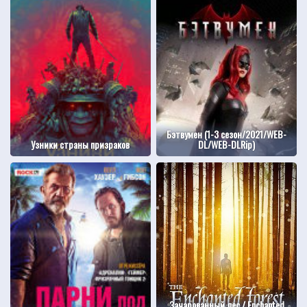
Бэтвумен (1-3 сезон/2021/WEB-
Узники страны призраков
DL/WEB-DLRip)
Зачарованный лес / Enchanted