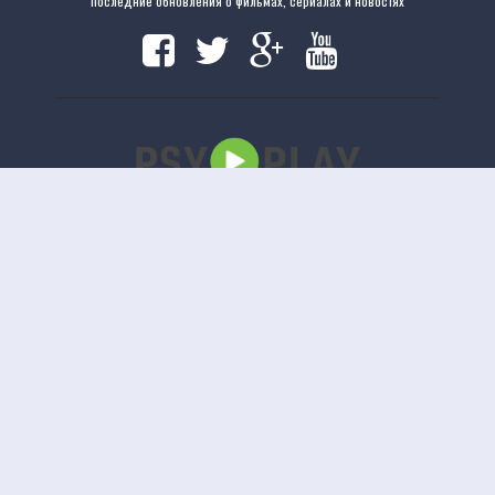
последние обновления о фильмах, сериалах и новостях
Copyright
www.psyplay.ru
|
www.psyplay.ru
© 2020. Все права защищены.
uCoz
Версия сайта 1.2.5
Отказ от ответственности: Этот сайт не хранит файлы на своем сервере. Все содержимое
предоставлено сторонними третьими лицами.
Смотреть полные фильмы онлайн
Бесплатные фильмы онлайн
Movietube
Бесплатные полные онлайн фильмы
Фильмы 4к
Смотреть фильмы 4к