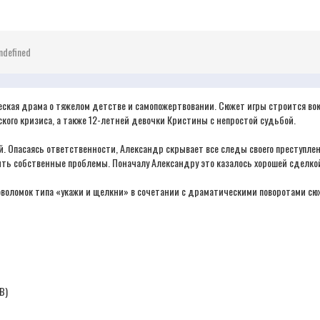
ndefined
ческая драма о тяжелом детстве и самопожертвовании. Сюжет игры строится во
еского кризиса, а также 12-летней девочки Кристины с непростой судьбой.
. Опасаясь ответственности, Александр скрывает все следы своего преступлени
ть собственные проблемы. Поначалу Александру это казалось хорошей сделкой,
оволомок типа «укажи и щелкни» в сочетании с драматическими поворотами сюж
B)