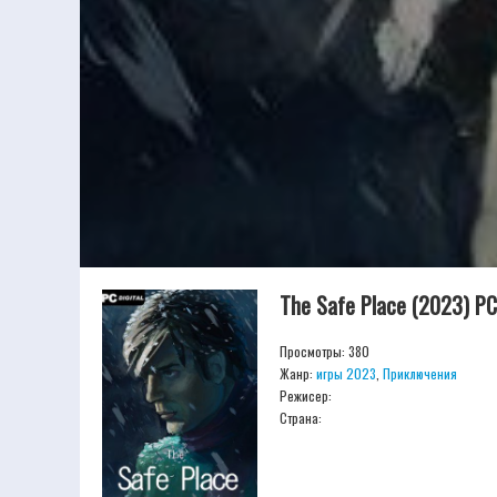
The Safe Place (2023) P
Просмотры: 380
Жанр:
игры 2023
,
Приключения
Режисер:
Страна: