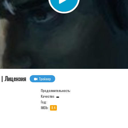
C | Лицензия
Трейлер
Продолжительность:
Качество:
Год:
IMDb:
8.4