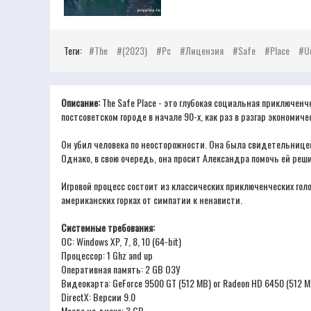
Теги:
The
(2023)
Pc
Лицензия
Safe
Place
U
Описание:
The Safe Place - это глубокая социальная приключен
постсоветском городе в начале 90-х, как раз в разгар экономич
Он убил человека по неосторожности. Она была свидетельницей
Однако, в свою очередь, она просит Александра помочь ей реши
Игровой процесс состоит из классических приключенческих гол
американских горках от симпатии к ненависти.
Системные требования:
ОС: Windows XP, 7, 8, 10 (64-bit)
Процессор: 1 Ghz and up
Оперативная память: 2 GB ОЗУ
Видеокарта: GeForce 9500 GT (512 MB) or Radeon HD 6450 (512 M
DirectX: Версии 9.0
Место на диске: 3 GB