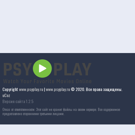
Copyright
www.psyplay.ru
|
www.psyplay.ru
© 2020. Все права защищены.
uCoz
Версия сайта 1.2.5
Отказ от ответственности: Этот сайт не хранит файлы на своем сервере. Все содержимое
предоставлено сторонними третьими лицами.