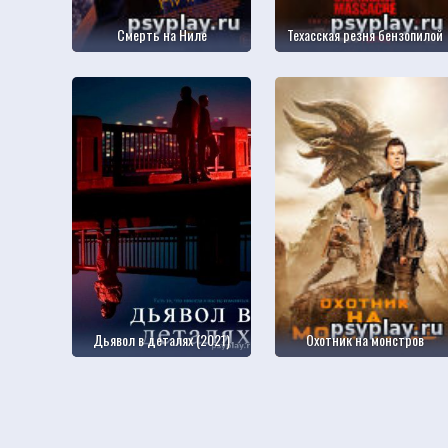
Смерть на Ниле
Техасская резня бензопилой
Дьявол в деталях (2021)
Охотник на монстров