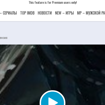
This feature is for Premium users only!
This feature is for Premium users only!
This feature is for Premium users only!
 – СЕРИАЛЫ
TOP IMDB
НОВОСТИ
NEW – ИГРЫ
MP – МУЖСКОЙ Р
цензия