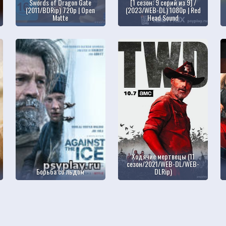
Swords of Dragon Gate
[1 сезон: 9 серий из 9] /
(2011/BDRip) 720p | Open
(2023/WEB-DL) 1080p | Red
Matte
Head Sound
Ходячие мертвецы (11
сезон/2021/WEB-DL/WEB-
Борьба со льдом
DLRip)