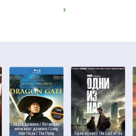
Врата дракона / Летающие
мечи врат дракона / Long
men fei jia / The Flying
Одни из нас / The Last of Us